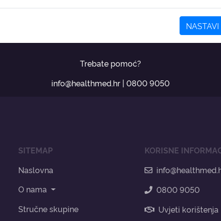
NASTAVI
Trebate pomoć?
info@healthmed.hr
|
0800 9050
SITEMAP
KORISNE INFORMAC
Naslovna
info@healthmed.
O nama
0800 9050
Stručne skupine
Uvjeti korištenja