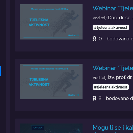
Webinar "Tjele
Doc. dr. sc
Voditelj:
#tjelesna aktivnost
0
bodovano 
Webinar "Tjele
Izv. prof. d
Voditelj:
#tjelesna aktivnost
2
bodovano 
Mogu li se i ka