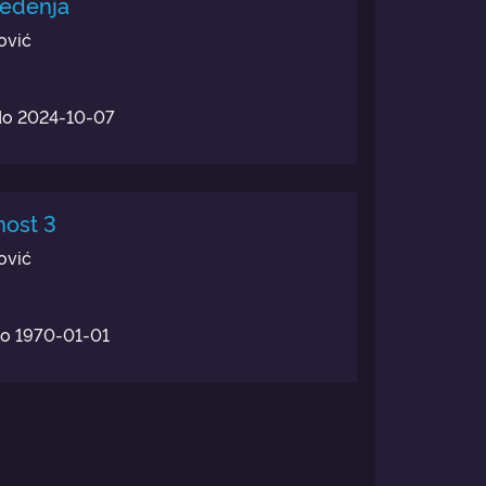
jedenja
ović
do
2024-10-07
nost 3
ović
do
1970-01-01