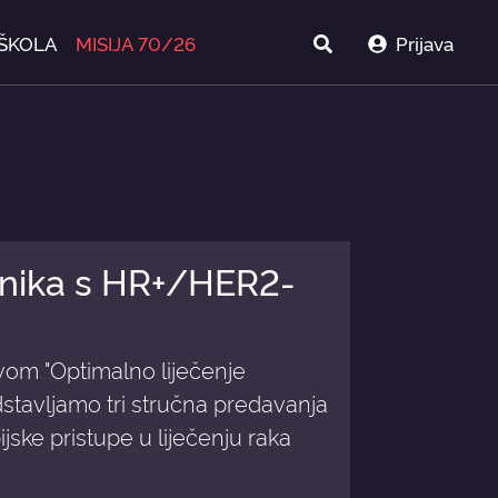
ŠKOLA
MISIJA 70/26
Prijava
snika s HR+/HER2-
om "Optimalno liječenje
stavljamo tri stručna predavanja
jske pristupe u liječenju raka