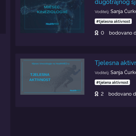
dugotrajnog s
Sanja Ćurk
Voditelj:
#tjelesna aktivnost
0
bodovano 
Tjelesna aktiv
Sanja Ćurk
Voditelj:
#tjelena aktivnost
2
bodovano 