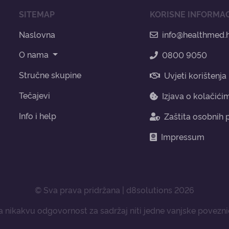
SITEMAP
KORISNE INFORMAC
Naslovna
info@healthmed.
O nama
0800 9050
Stručne skupine
Uvjeti korištenja
Tečajevi
Izjava o kolačići
Info i help
Zaštita osobnih
Impressum
© Sva prava pridržana | d8solutions 2026
nikakvu odgovornost za sadržaj niti jedne vanjske poveznic