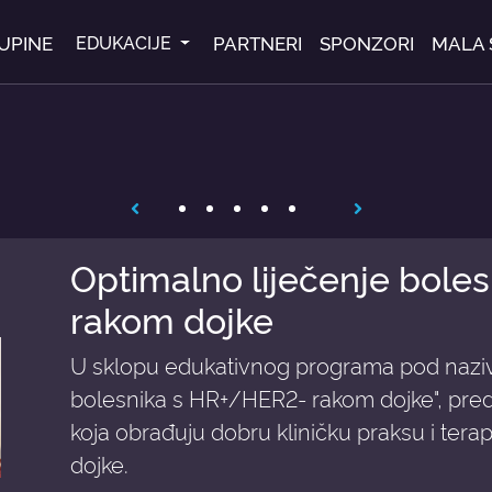
UPINE
PARTNERI
SPONZORI
MALA 
EDUKACIJE
Optimalno liječenje bole
rakom dojke
U sklopu edukativnog programa pod naziv
bolesnika s HR+/HER2- rakom dojke", pred
koja obrađuju dobru kliničku praksu i terapi
dojke.