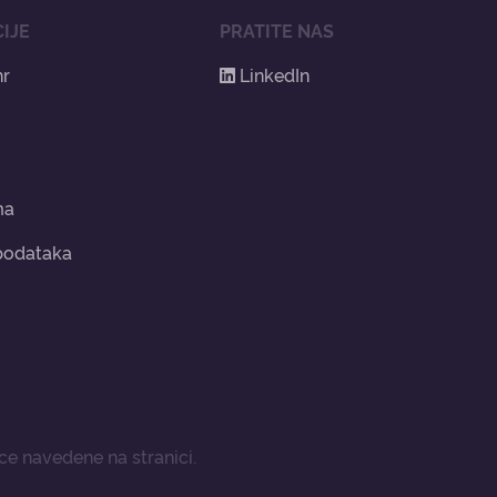
IJE
PRATITE NAS
hr
LinkedIn
ma
 podataka
e navedene na stranici.