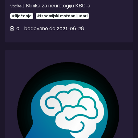
Klinika za neurologiju KBC-a
Voditelj:
#liječenje
#Ishemijski moždani udari
0
bodovano do
2021-06-28