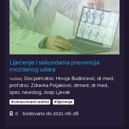
Liječenje i sekundarna prevencija
moždanog udara
Doc.prim.dr.sc. Hrvoje Budinčević, dr. med.;
Voditelj:
prof.dr.sc. Zdravka Poljaković, dr.med.; dr. med.,
spec. neurolog. Josip Ljevak
#zdravstveni radnici
#liječenje
0
bodovano do
2021-06-28