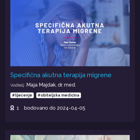
Specifična akutna terapija migrene
Maja Majdak, dr. med.
Voditelj:
#liječenje
#obiteljska medicina
1
bodovano do
2024-04-05