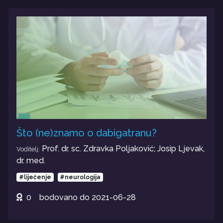
Što (ne)znamo o dabigatranu?
Prof. dr. sc. Zdravka Poljaković; Josip Ljevak,
Voditelj:
dr. med.
#liječenje
#neurologija
0
bodovano do
2021-06-28