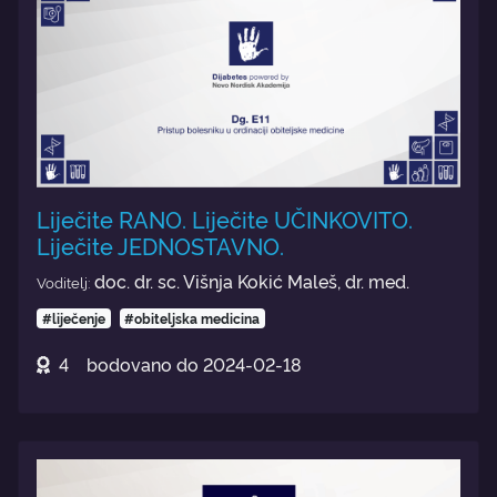
Liječite RANO. Liječite UČINKOVITO.
Liječite JEDNOSTAVNO.
doc. dr. sc. Višnja Kokić Maleš, dr. med.
Voditelj:
#liječenje
#obiteljska medicina
4
bodovano do
2024-02-18