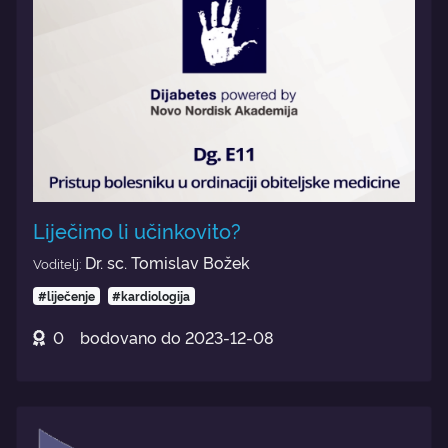
Liječimo li učinkovito?
Dr. sc. Tomislav Božek
Voditelj:
#liječenje
#kardiologija
0
bodovano do
2023-12-08