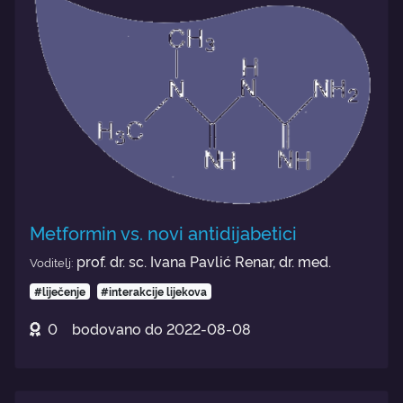
Metformin vs. novi antidijabetici
prof. dr. sc. Ivana Pavlić Renar, dr. med.
Voditelj:
#liječenje
#interakcije lijekova
0
bodovano do
2022-08-08