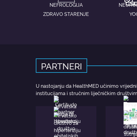
NEFROLOGIJA
NEURO
ZDRAVO STARENJE
YO
PARTNERI
U nastojanju da HealthMED učinimo vrijedn
institucijama i stručnim liječničkim društvim
CRO
Certitudo partner
Hrvatska l