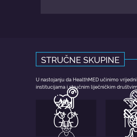
STRUČNE SKUPINE
U nastojanju da HealthMED učinimo vrijedn
institucijama i stručnim liječničkim društvim
BOL
ARTERIJSKA
METABO
HIPERTENZIJA
DEBL
KARDIOLOGIJA
KINEZI