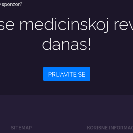
 sponzor?
 se medicinskoj rev
danas!
PRIJAVITE SE
SITEMAP
KORISNE INFORMAC