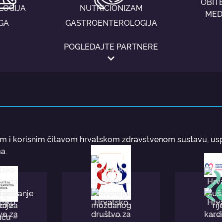
OBIT
LOGIJA
NUTRICIONIZAM
MED
GA
GASTROENTEROLOGIJA
POGLEDAJTE PARTNERE
im i korisnim čitavom hrvatskom zdravstvenom sustavu, usp
a.
Društvo 
Društvo nastavnika
nefrologij
-COT
opće-obiteljske
Hrvatska udruga za
Milo
Hrvatsko 
jekarnička