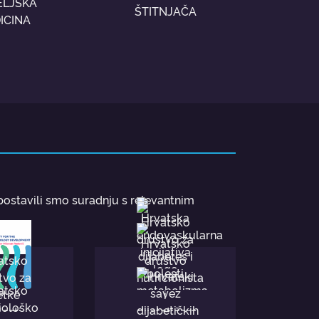
ELJSKA
ŠTITNJAČA
ICINA
ostavili smo suradnju s relevantnim
za razvitak
e "prof. dr.
Hrvatska
van R."
društvo za
endovaskularna