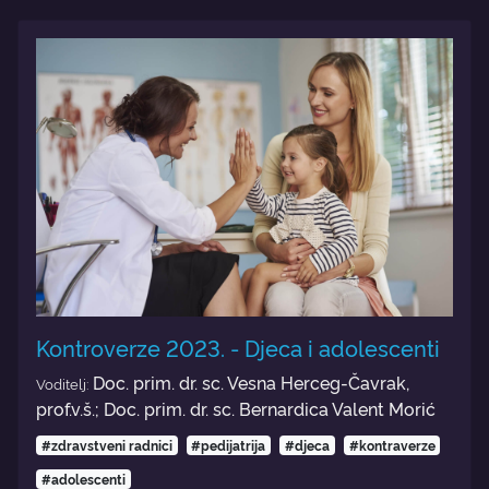
Kontroverze 2023. - Djeca i adolescenti
Doc. prim. dr. sc. Vesna Herceg-Čavrak,
Voditelj:
prof.v.š.; Doc. prim. dr. sc. Bernardica Valent Morić
#zdravstveni radnici
#pedijatrija
#djeca
#kontraverze
#adolescenti