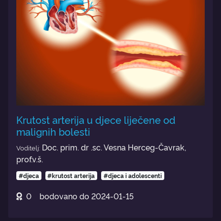
Krutost arterija u djece liječene od
malignih bolesti
Doc. prim. dr .sc. Vesna Herceg-Čavrak,
Voditelj:
prof.v.š.
#djeca
#krutost arterija
#djeca i adolescenti
0
bodovano do
2024-01-15