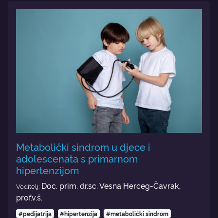
Metabolički sindrom u djece i
adolescenata s primarnom
hipertenzijom
Doc. prim. dr.sc. Vesna Herceg-Čavrak,
Voditelj:
prof.v.š.
#pedijatrija
#hipertenzija
#metabolički sindrom