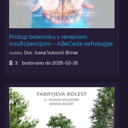
Pristup bolesniku s renalnom
insuficijencijom – ABeCeda nefrologije
Doc. Ivana Vuković Brinar
Voditelj:
3
bodovano do
2026-02-26