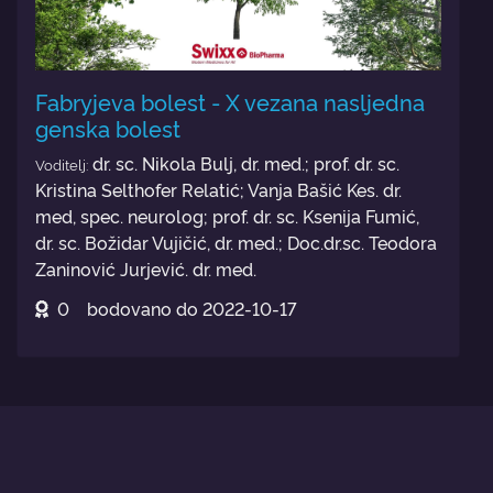
Fabryjeva bolest - X vezana nasljedna
genska bolest
dr. sc. Nikola Bulj, dr. med.; prof. dr. sc.
Voditelj:
Kristina Selthofer Relatić; Vanja Bašić Kes. dr.
med, spec. neurolog; prof. dr. sc. Ksenija Fumić,
dr. sc. Božidar Vujičić, dr. med.; Doc.dr.sc. Teodora
Zaninović Jurjević. dr. med.
0
bodovano do
2022-10-17