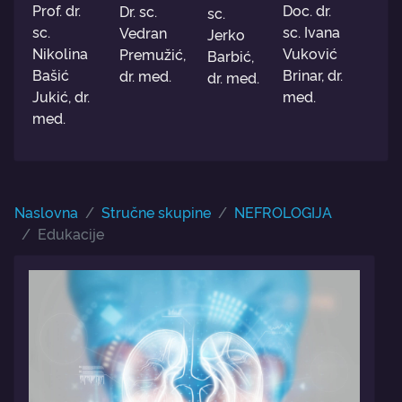
Prof. dr.
Doc. dr.
Dr. sc.
sc.
sc.
sc. Ivana
Vedran
Jerko
Nikolina
Vuković
Premužić,
Barbić,
Bašić
Brinar, dr.
dr. med.
dr. med.
Jukić, dr.
med.
med.
Naslovna
Stručne skupine
NEFROLOGIJA
Edukacije