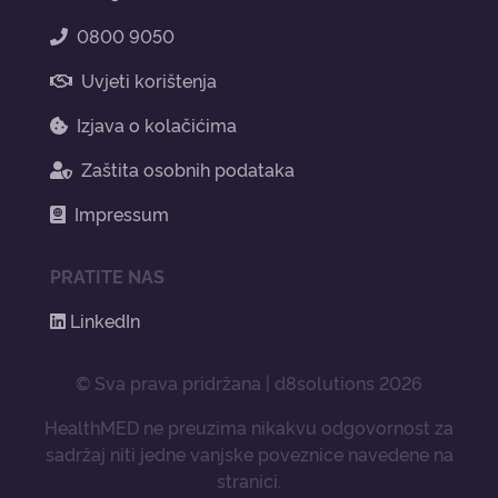
0800 9050
Uvjeti korištenja
Izjava o kolačićima
Zaštita osobnih podataka
Impressum
PRATITE NAS
LinkedIn
© Sva prava pridržana | d8solutions 2026
HealthMED ne preuzima nikakvu odgovornost za
sadržaj niti jedne vanjske poveznice navedene na
stranici.