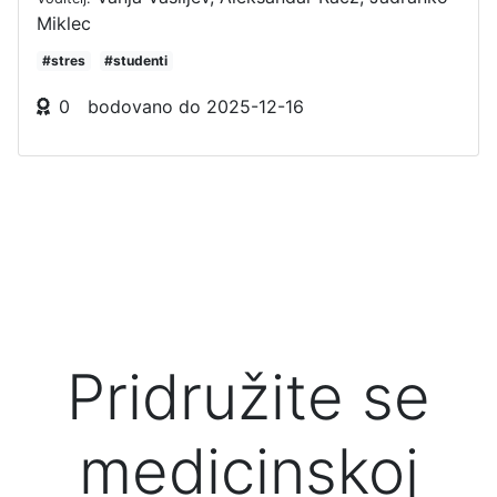
Miklec
#stres
#studenti
0
bodovano do
2025-12-16
Pridružite se
medicinskoj