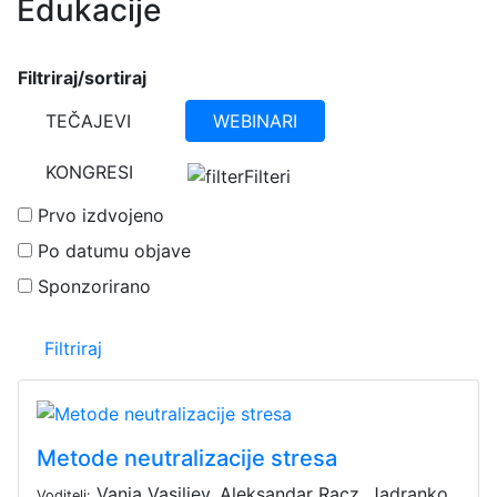
Edukacije
Filtriraj/sortiraj
TEČAJEVI
WEBINARI
KONGRESI
Filteri
Prvo izdvojeno
Po datumu objave
Sponzorirano
Filtriraj
Metode neutralizacije stresa
Vanja Vasiljev, Aleksandar Racz, Jadranko
Voditelj: